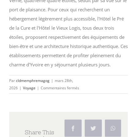
Verne, quatrième quatre étoiles, séduit par sa vue sur le
port de plaisance. Pour ceux qui recherchent un
hébergement légèrement plus accessible, l'Hôtel le Pré
de la Cure et l'Hôtel le Vieux Logis, tous deux trois
étoiles, proposent respectivement des équipements de
bien-être et une architecture historique authentique. Ces
établissements permettent de profiter pleinement du
charme d'Yvoire en y séjournant plusieurs jours.
Par
cldmemphremagog
|
mars 28th,
sur
2026
|
Voyage
|
Commentaires fermés
Visiter
Yvoire,
un
des
plus
Facebook
Twitter
WhatsAp
Share This
beaux