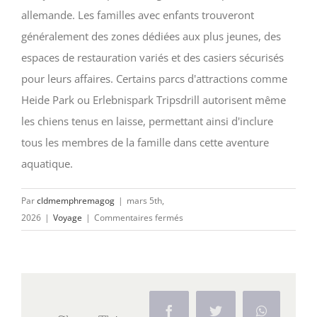
allemande. Les familles avec enfants trouveront
généralement des zones dédiées aux plus jeunes, des
espaces de restauration variés et des casiers sécurisés
pour leurs affaires. Certains parcs d'attractions comme
Heide Park ou Erlebnispark Tripsdrill autorisent même
les chiens tenus en laisse, permettant ainsi d'inclure
tous les membres de la famille dans cette aventure
aquatique.
Par
cldmemphremagog
|
mars 5th,
sur
2026
|
Voyage
|
Commentaires fermés
Parcs
aquatiques
en
famille
:
Facebook
Twitter
WhatsAp