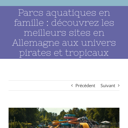
Parcs aquatiques en
famille : découvrez les
meilleurs sites en
Allemagne aux univers
pirates et tropicaux
Précédent
Suivant
Voir
l'image